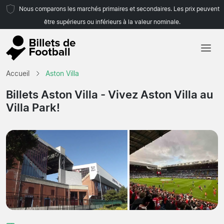
Nous comparons les marchés primaires et secondaires. Les prix peuvent
être supérieurs ou inférieurs à la valeur nominale.
Accueil
Accueil
Aston Villa
Équipes
Billets Aston Villa
- Vivez Aston Villa au
Villa Park!
Championnats
Agences de voyages