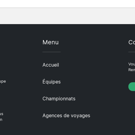
Menu
Co
Accueil
Vou
Rem
Équipes
oupe
Championnats
us
Agences de voyages
en