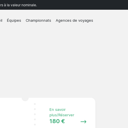
rs à la valeur nominale.
il
Équipes
Championnats
Agences de voyages
En savoir
plus/Réserver
180 €