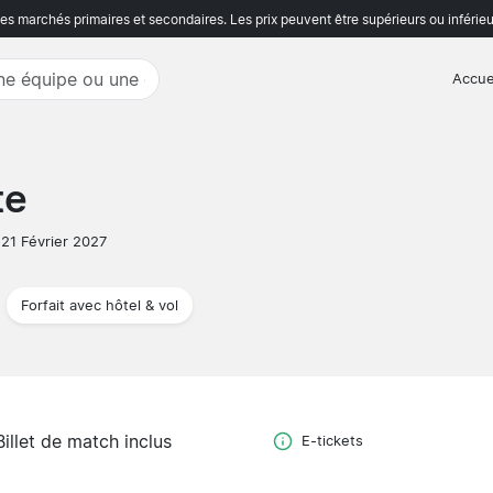
s marchés primaires et secondaires. Les prix peuvent être supérieurs ou inférieu
Accue
te
21 Février 2027
Forfait avec hôtel & vol
Billet de match inclus
E-tickets