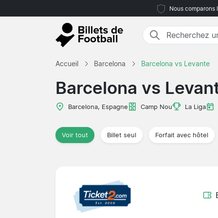
Nous comparons le
Accueil
Barcelona
Barcelona vs Levante
Barcelona vs Levan
Barcelona, Espagne
Camp Nou
La Liga
Voir tout
Billet seul
Forfait avec hôtel