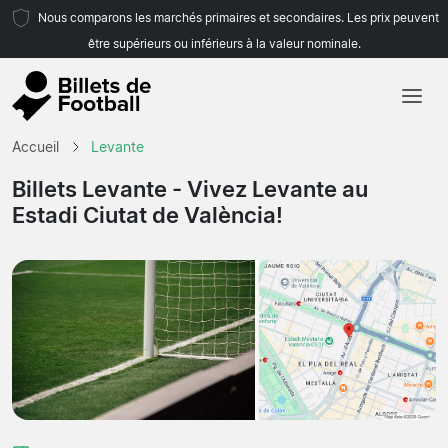
Nous comparons les marchés primaires et secondaires. Les prix peuvent
être supérieurs ou inférieurs à la valeur nominale.
Accueil
Accueil
Levante
Équipes
Billets Levante
- Vivez Levante au
Estadi Ciutat de València!
Championnats
Agences de voyages