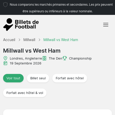
Nous comparons les marchés primaires et secondaires. Les prix peuvent
être supérieurs ou inférieurs à la valeur nominale.
Accueil
Accueil
Millwall
Millwall vs West Ham
Équipes
Millwall vs West Ham
Championnats
Londres, Angleterre
The Den
Championship
19 Septembre 2026
Agences de voyages
Voir tout
Billet seul
Forfait avec hôtel
Forfait avec hôtel & vol