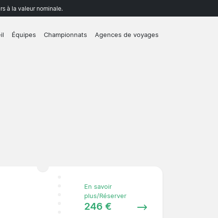
rs à la valeur nominale.
il
Équipes
Championnats
Agences de voyages
En savoir
plus/Réserver
246 €