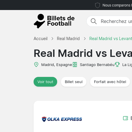
Nous comparons le
Accueil
Real Madrid
Real Madrid vs Levan
Real Madrid vs Lev
Madrid, Espagne
Santiago Bernabéu
La Li
Voir tout
Billet seul
Forfait avec hôtel