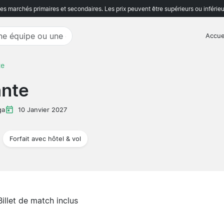
s marchés primaires et secondaires. Les prix peuvent être supérieurs ou inférieu
Accue
te
ante
ga
10 Janvier 2027
Forfait avec hôtel & vol
Billet de match inclus