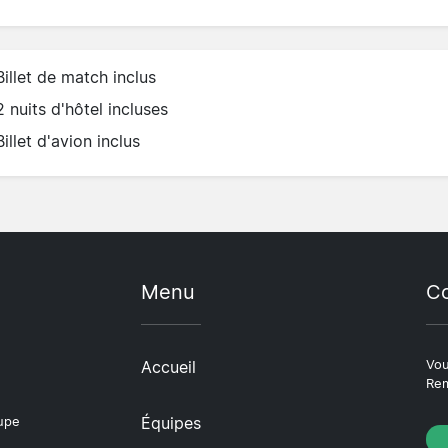
Billet de match inclus
2 nuits d'hôtel incluses
Billet d'avion inclus
Menu
Co
Accueil
Vou
Rem
Équipes
oupe