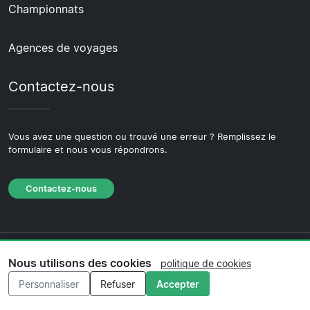
Championnats
Agences de voyages
Contactez-nous
Vous avez une question ou trouvé une erreur ? Remplissez le
formulaire et nous vous répondrons.
Contactez-nous
© 2026 Copyright Billetsdefoot.fr ·
À propos
·
Nous utilisons des cookies
politique de cookies
Contactez-nous
·
Politique de confidentialité
·
Personnaliser
Refuser
Accepter
Politique de cookies
·
Politique éditoriale