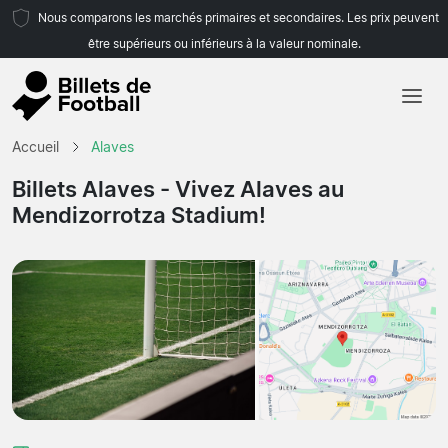
Nous comparons les marchés primaires et secondaires. Les prix peuvent
être supérieurs ou inférieurs à la valeur nominale.
Accueil
Accueil
Alaves
Équipes
Billets Alaves
- Vivez Alaves au
Mendizorrotza Stadium!
Championnats
Agences de voyages