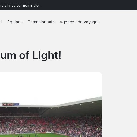
rs à la valeur nominale.
il
Équipes
Championnats
Agences de voyages
um of Light!